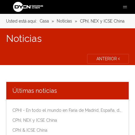
Usted está aquí:
Casa
»
Noticias
»
CPhI, NEX y ICSE China
Noticias
ANTERIOR
Últimas noticias
CPHI - En todo el mundo en Faria de Madrid, España, del 9 al 11 de octubre de 2018.
CPhI, NEX y ICSE China
CPhI & ICSE China