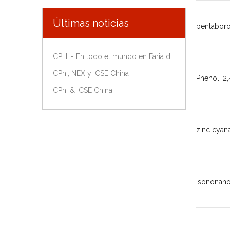
Últimas noticias
pentaboro
CPHI - En todo el mundo en Faria de Madrid, España, del 9 al 11 de octubre de 2018.
CPhI, NEX y ICSE China
Phenol, 2
CPhI & ICSE China
zinc cyan
Isononanoi