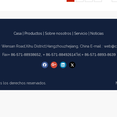
Casa
|
Productos
|
Sobre nosotros
|
Servicio
|
Noticias
 Wensan Road,Xihu District,Hangzhouzhejiang, China
E-mail :
web@c
Fax
+ 86-571-88938652, + 86-571-88492614
Tel:
+ 86-571-8893-8639
 los derechos reservados.