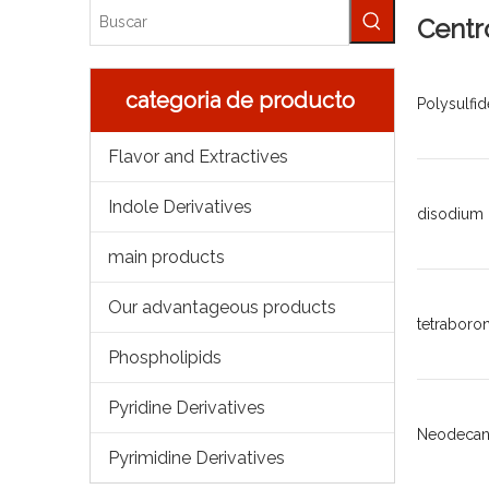
Centr
categoria de producto
Polysulfid
Flavor and Extractives
Indole Derivatives
disodium 
main products
Our advantageous products
tetraboro
Phospholipids
Pyridine Derivatives
Neodecanoi
Pyrimidine Derivatives