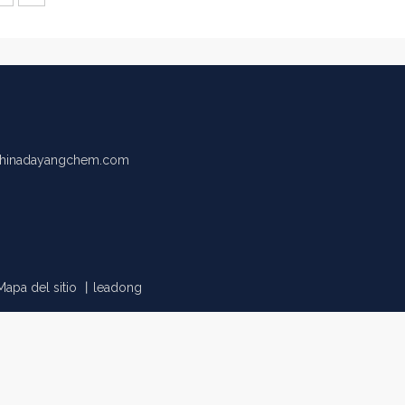
hinadayangchem.com
Mapa del sitio
丨
leadong