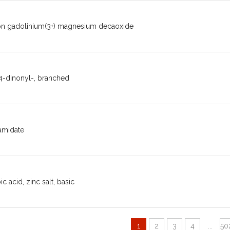
n gadolinium(3+) magnesium decaoxide
,4-dinonyl-, branched
amidate
c acid, zinc salt, basic
1
2
3
4
...
50