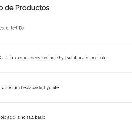
o de Productos
es, di-tert-Bu
C-[2-[(1-oxooctadecyl)amino]ethyl] sulphonatosuccinate
n disodium heptaoxide, hydrate
c acid, zinc salt, basic