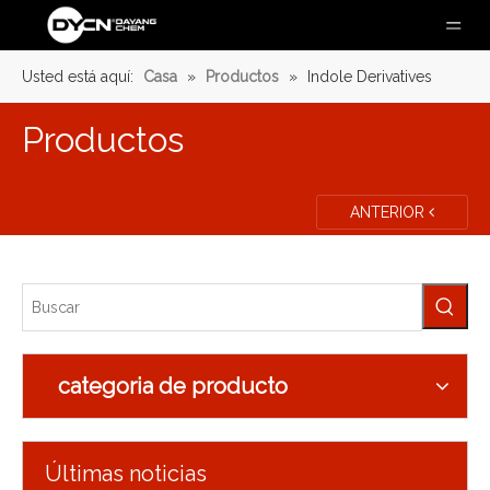
Usted está aquí:
Casa
»
Productos
»
Indole Derivatives
Productos
ANTERIOR
categoria de producto
Últimas noticias