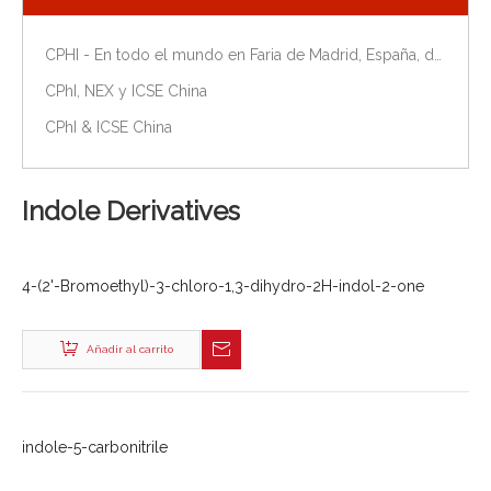
CPHI - En todo el mundo en Faria de Madrid, España, del 9 al 11 de octubre de 2018.
CPhI, NEX y ICSE China
CPhI & ICSE China
Indole Derivatives
4-(2'-Bromoethyl)-3-chloro-1,3-dihydro-2H-indol-2-one
Añadir al carrito
indole-5-carbonitrile