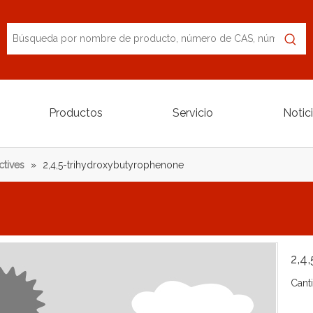
Productos
Servicio
Notic
ctives
»
2,4,5-trihydroxybutyrophenone
2,4
Cant