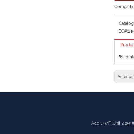
Compartir
Catalog
EC#:
21
Produc
Pls cont
Anterior
Add：9/F ,Unit 2,259#