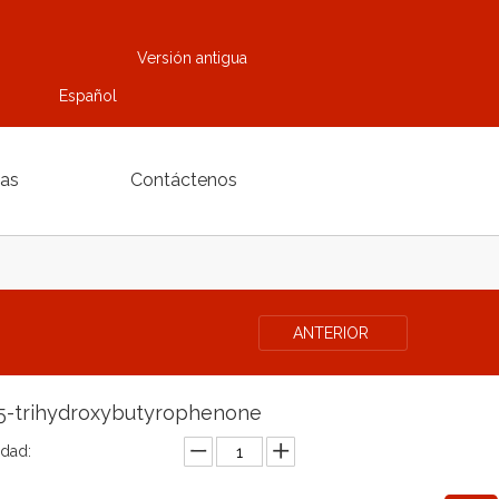
Versión antigua
Español
ias
Contáctenos
ANTERIOR
,5-trihydroxybutyrophenone
idad: