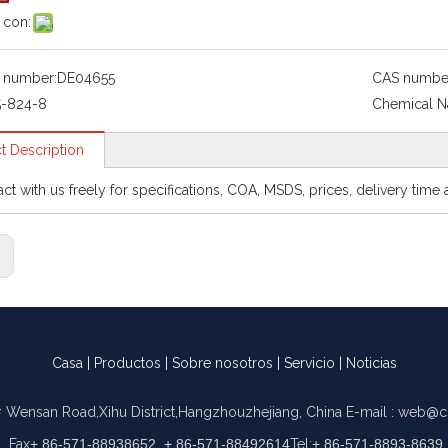
 con:
 number:
DE04655
CAS numbe
5-824-8
Chemical 
t Description
act with us freely for specifications, COA, MSDS, prices, delivery tim
:
Casa
|
Productos
|
Sobre nosotros
|
Servicio
|
Noticias
 Wensan Road,Xihu District,Hangzhouzhejiang, China
E-mail :
web@c
Fax
+ 86-571-88938652, + 86-571-88492614
Tel:
+ 86-571-8893-8639