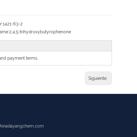
r:
1421-63-2
Name:
2,4,5-trihydroxybutyrophenone
e and payment terms.
Siguiente:
hinadayangchem.com