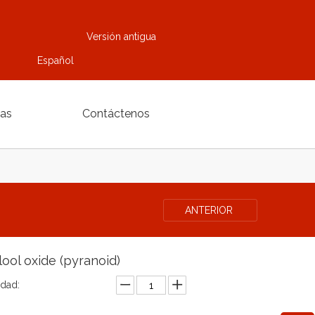
Versión antigua
Español
ias
Contáctenos
ANTERIOR
alool oxide (pyranoid)
idad: