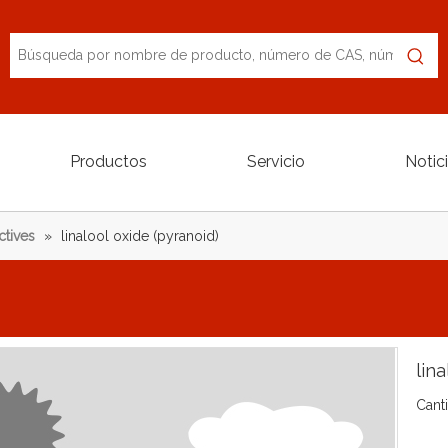
Productos
Servicio
Notic
ctives
»
linalool oxide (pyranoid)
lin
Cant