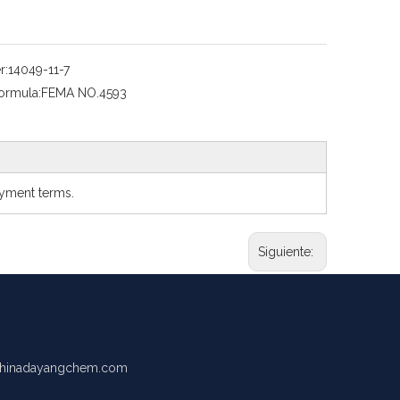
r:
14049-11-7
ormula:
FEMA NO.4593
ayment terms.
Siguiente:
hinadayangchem.com