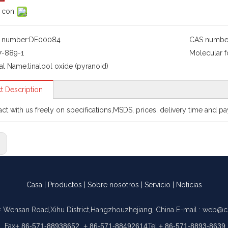
 con:
 number:
DE00084
CAS numbe
7-889-1
Molecular f
al Name:
linalool oxide (pyranoid)
t Description
act with us freely on specifications,MSDS, prices, delivery time and p
:
Casa
|
Productos
|
Sobre nosotros
|
Servicio
|
Noticias
 Wensan Road,Xihu District,Hangzhouzhejiang, China
E-mail :
web@c
Fax
+ 86-571-88938652, + 86-571-88492614
Tel:
+ 86-571-8893-8639