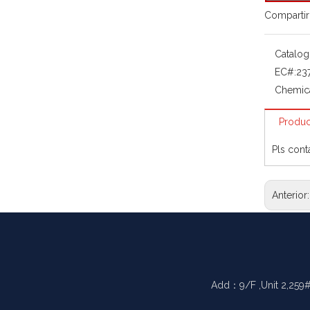
Compartir
Catalog
EC#:
23
Chemic
Produc
Pls cont
Anterior
Add：9/F ,Unit 2,259#