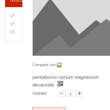
noticias
CPHI - En todo el mundo en Faria de Madrid, España, del 9 al 11 de octubre de 2018.
CPhI, NEX y ICSE China
CPhI & ICSE China
Compartir con:
pentaboron cerium magnesium
decaoxide
Cantidad: