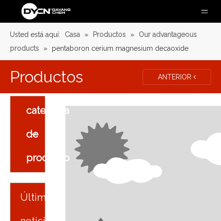
Usted está aquí:
Casa
»
Productos
»
Our advantageous
products
»
pentaboron cerium magnesium decaoxide
Productos
ANTERIOR
categoria
de
producto
Últimas