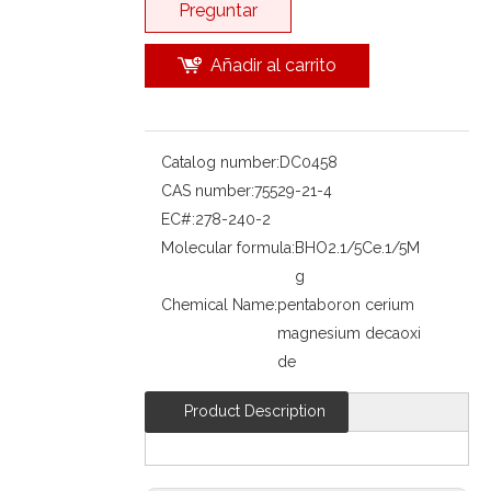
Preguntar
Añadir al carrito
Catalog number:
DC0458
CAS number:
75529-21-4
EC#:
278-240-2
Molecular formula:
BHO2.1/5Ce.1/5M
g
Chemical Name:
pentaboron cerium
magnesium decaoxi
de
Product Description